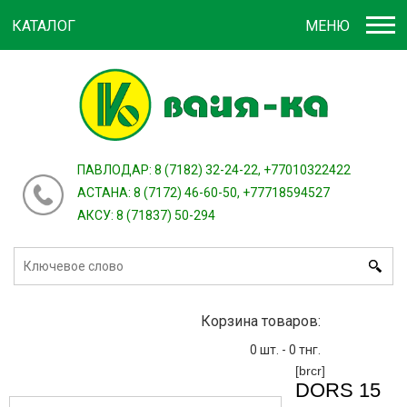
КАТАЛОГ
МЕНЮ
Войти
зарегистрироваться
или
ПАВЛОДАР: 8 (7182) 32-24-22, +77010322422
АСТАНА: 8 (7172) 46-60-50, +77718594527
АКСУ: 8 (71837) 50-294
Корзина товаров:
0
шт. -
0
тнг.
[brcr]
DORS 15