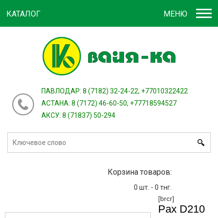
КАТАЛОГ
МЕНЮ
Войти
зарегистрироваться
или
ПАВЛОДАР: 8 (7182) 32-24-22, +77010322422
АСТАНА: 8 (7172) 46-60-50, +77718594527
АКСУ: 8 (71837) 50-294
Корзина товаров:
0
шт. -
0
тнг.
[brcr]
Pax D210