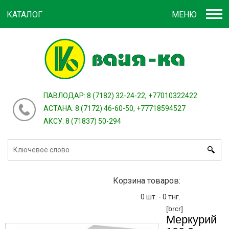
КАТАЛОГ
МЕНЮ
Войти
зарегистрироваться
или
ПАВЛОДАР: 8 (7182) 32-24-22, +77010322422
АСТАНА: 8 (7172) 46-60-50, +77718594527
АКСУ: 8 (71837) 50-294
Корзина товаров:
0
шт. -
0
тнг.
[brcr]
Меркурий