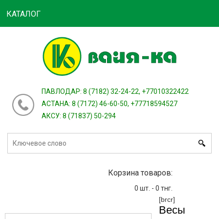
КАТАЛОГ
Войти
зарегистрироваться
или
ПАВЛОДАР: 8 (7182) 32-24-22, +77010322422
АСТАНА: 8 (7172) 46-60-50, +77718594527
АКСУ: 8 (71837) 50-294
Корзина товаров:
0
шт. -
0
тнг.
[brcr]
Весы