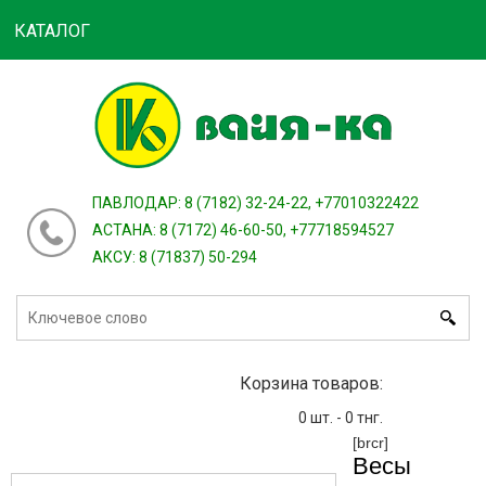
КАТАЛОГ
Войти
зарегистрироваться
или
ПАВЛОДАР: 8 (7182) 32-24-22, +77010322422
АСТАНА: 8 (7172) 46-60-50, +77718594527
АКСУ: 8 (71837) 50-294
Корзина товаров:
0
шт. -
0
тнг.
[brcr]
Весы