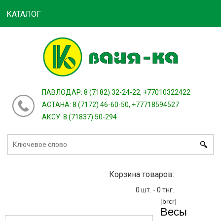
КАТАЛОГ
Войти
зарегистрироваться
или
ПАВЛОДАР: 8 (7182) 32-24-22, +77010322422
АСТАНА: 8 (7172) 46-60-50, +77718594527
АКСУ: 8 (71837) 50-294
Корзина товаров:
0
шт. -
0
тнг.
[brcr]
Весы