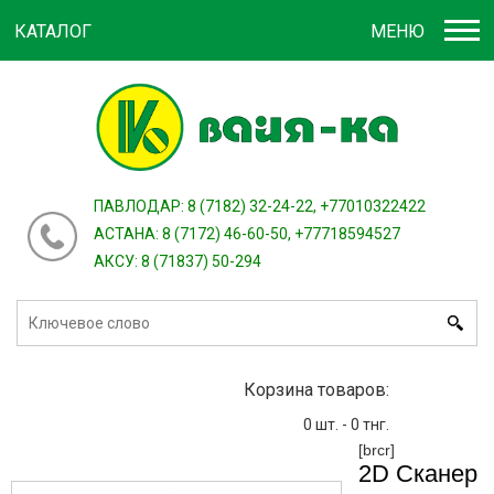
КАТАЛОГ
МЕНЮ
Войти
зарегистрироваться
или
ПАВЛОДАР: 8 (7182) 32-24-22, +77010322422
АСТАНА: 8 (7172) 46-60-50, +77718594527
АКСУ: 8 (71837) 50-294
Корзина товаров:
0
шт. -
0
тнг.
[brcr]
2D Сканер