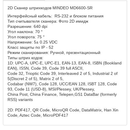
2D Сканер штрихкодов MINDEO MD6600-SR
Интерфейсный кабель: RS-232 и блоком питания
Тип считывателя сканера: Фото 2D имидж
Разрешение: 640 dpi
Угол наклона: 70 °
Угол поворота: 75 °
Напряжение: 5± 0.25 VDC
Класс защиты по IP - 52
Режим сканирования: Ручной, презентационный
Типы штрих кодов:
1D: UPC-A, UPC-E, UPC-E1, EAN-13, EAN-8, ISBN (Bookland
EAN), ISSN, Code 39, Code 39 full ASCII,
Code 32, Trioptic Code 39, Interleaved 2 of 5, Industrial 2 of
5(Discret 2 of 5), Matrix 2 of 5,
Codabar (NW7), Code 128, UCC/EAN 128, ISBT 128, Code
93, Code 11 (USD-8), MSI/Plessey, UK/Plessey,
China Post, China Finance, Telepen,GS1 DataBar (formerly
RSS) variants
⠀
2D: PDF417, QR Code, MicroQR Code, DataMatrix, Han Xin
Code, Aztec Code, MicroPDF417