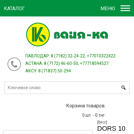
КАТАЛОГ
МЕНЮ
Войти
зарегистрироваться
или
ПАВЛОДАР: 8 (7182) 32-24-22, +77010322422
АСТАНА: 8 (7172) 46-60-50, +77718594527
АКСУ: 8 (71837) 50-294
Корзина товаров:
0
шт. -
0
тнг.
[brcr]
DORS 10