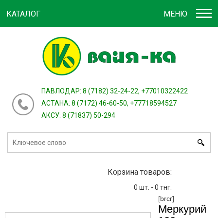
КАТАЛОГ
МЕНЮ
Войти
зарегистрироваться
или
ПАВЛОДАР: 8 (7182) 32-24-22, +77010322422
АСТАНА: 8 (7172) 46-60-50, +77718594527
АКСУ: 8 (71837) 50-294
Корзина товаров:
0
шт. -
0
тнг.
[brcr]
Меркурий