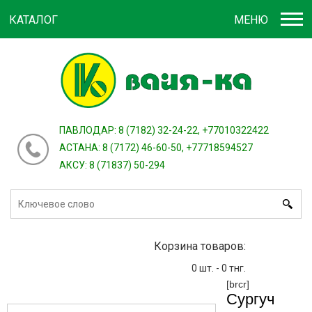
КАТАЛОГ
МЕНЮ
Войти
зарегистрироваться
или
ПАВЛОДАР: 8 (7182) 32-24-22, +77010322422
АСТАНА: 8 (7172) 46-60-50, +77718594527
АКСУ: 8 (71837) 50-294
Корзина товаров:
0
шт. -
0
тнг.
[brcr]
Сургуч