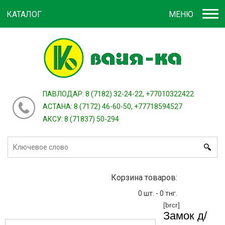
КАТАЛОГ
МЕНЮ
Войти
зарегистрироваться
или
ПАВЛОДАР: 8 (7182) 32-24-22, +77010322422
АСТАНА: 8 (7172) 46-60-50, +77718594527
АКСУ: 8 (71837) 50-294
Корзина товаров:
0
шт. -
0
тнг.
[brcr]
Замок д/